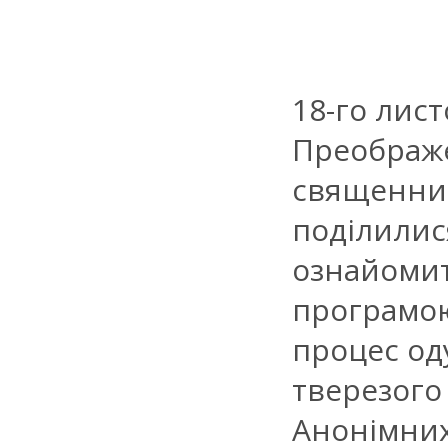
18-го лис
Преображе
священник
поділилис
ознайомит
програмо
процес оду
тверезого
Анонімних 