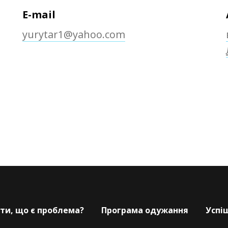
E-mail
yurytar1@yahoo.com
іти, що є проблема?
Програма одужання
Успіш