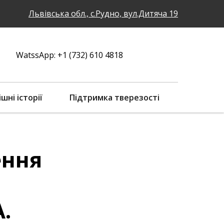
Львівська обл., с.Рудно, вул.Дитяча 19
WatssApp: +1 (732) 610 4818
ішні історії
Підтримка тверезості
ення
.