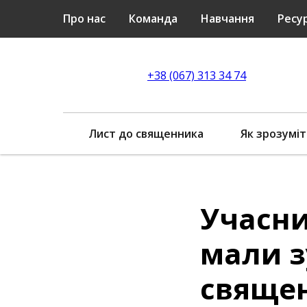
Про нас
Команда
Навчання
Ресу
+38 (067) 313 34 74
Лист до священника
Як зрозуміт
Учасн
мали з
свяще