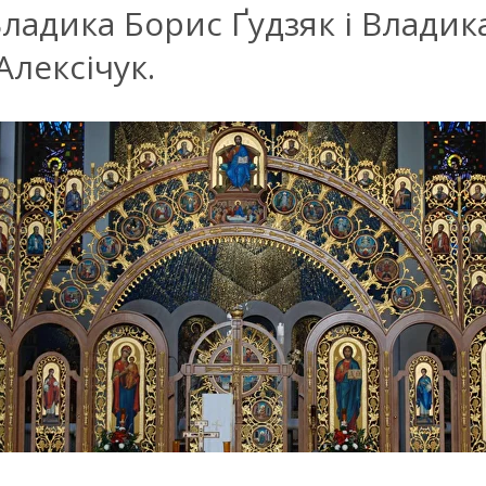
Владика Борис Ґудзяк і Владик
Алексічук.