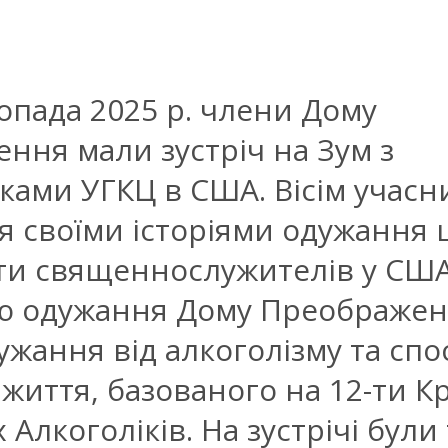
топада 2025 р. члени Дому
ння мали зустріч на Зум з
ами УГКЦ в США. Вісім учасн
я своїми історіями одужання
и священнослужителів у США
ю одужання Дому Преображен
жання від алкоголізму та спо
 життя, базованого на 12-ти К
Алкоголіків. На зустрічі були