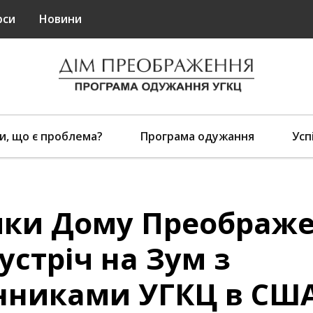
рси
Новини
и, що є проблема?
Програма одужання
Усп
ики Дому Преображ
устріч на Зум з
нниками УГКЦ в США