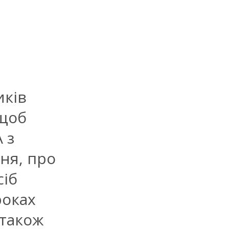
иків
 щоб
 з
ня, про
сіб
роках
 також