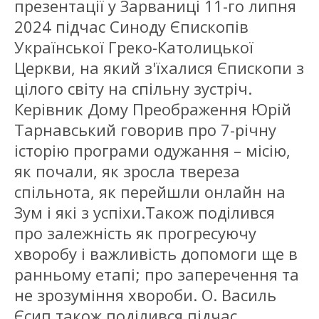
презентації у Зарваниці 11-го липня
2024 підчас Синоду Єпископів
Української Греко-Католицької
Церкви, на який з'їхалися Єпископи з
цілого світу на спільну зустріч.
Керівник Дому Преображення Юрій
Тарнавський говорив про 7-річну
історію програми одужання – місію,
як почали, як зросла твереза
спільнота, як перейшли онлайн на
Зум і які з успіхи.Також поділився
про залежність як прогресуючу
хворобу і важливість допомоги ще в
ранньому етапі; про заперечення та
не зрозуміння хвороби. О. Василь
Єсип також поділився підчас