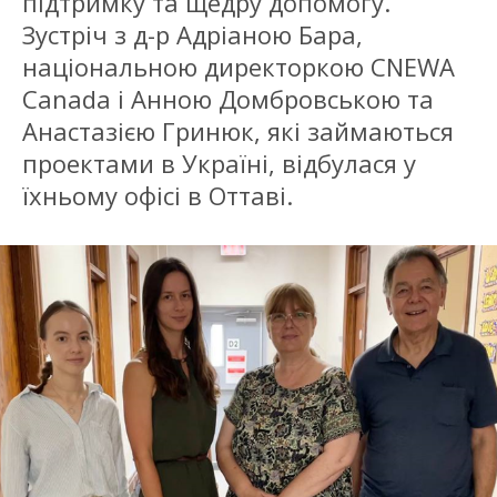
підтримку та щедру допомогу.
Зустріч з д-р Адріаною Бара,
національною директоркою CNEWA
Canada і Анною Домбровською та
Анастазією Гринюк, які займаються
проектами в Україні, відбулася у
їхньому офісі в Оттаві.