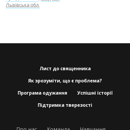
Львівська обл.
Лист до священника
Як зрозуміти, що є проблема?
Програма одужання
Успішні історії
Підтримка тверезості
Про нас
___
Команда
___
Навчання
___