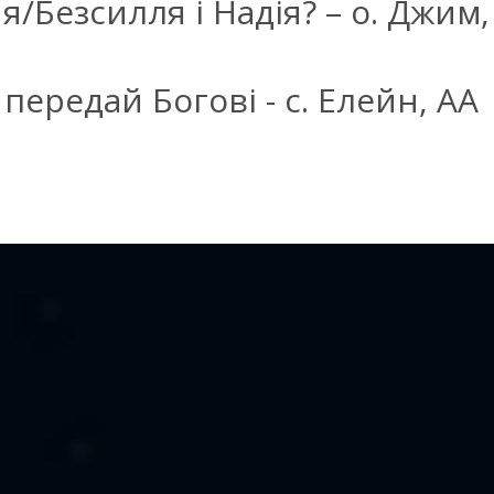
/Безсилля і Надія? – о. Джим,
 передай Богові - с. Елейн, АА