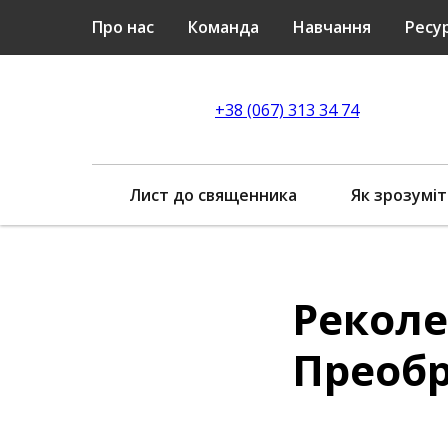
Про нас
Команда
Навчання
Ресу
+38 (067) 313 34 74
Лист до священника
Як зрозуміт
Реколе
Преоб