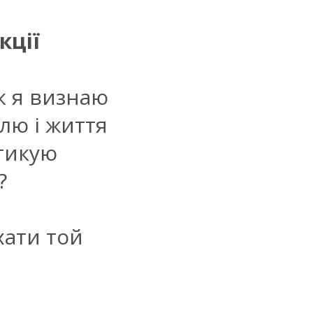
кції
Як я визнаю
лю і життя
ктикую
?
хати той