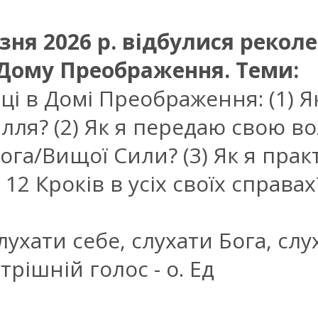
езня 2026 р. відбулися реколе
Дому Преображення. Теми:
ці в Домі Преображення: (1) 
лля? (2) Як я передаю свою во
Бога/Вищої Сили? (3) Як я пра
2 Кроків в усіх своїх справах
лухати себе, слухати Бога, слу
рішній голос - о. Ед