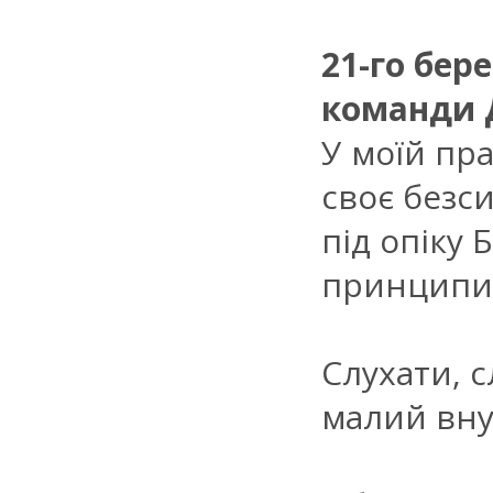
21-го бер
команди 
У моїй пра
своє безси
під опіку 
принципи 1
Слухати, с
малий внут