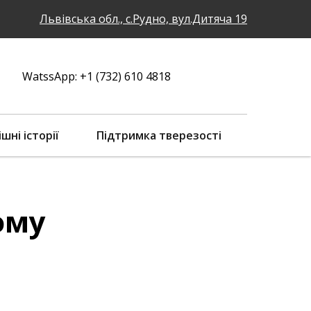
Львівська обл., с.Рудно, вул.Дитяча 19
WatssApp: +1 (732) 610 4818
ішні історії
Підтримка тверезості
ому