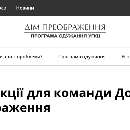
рси
Новини
и, що є проблема?
Програма одужання
Усп
кції для команди Д
раження