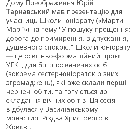
Дому Преображення Юрій
Тарнавський мав презентацію для
учасниць Школи юніорату («Марти і
Марії») на тему
"У пошуку прощення:
дорога до примирення, відпускання,
душевного спокою."
Школи юніорату
— це освітньо-формаційний проєкт
УГКЦ для богопосвячених осіб
(зокрема сестер-юніораток різних
згромаджень), які вже склали перші
чернечі обіти, та готуються до
складання вічних обітів. Ця сесія
відбулася у Василіанському
монастирі Різдва Христового в
Жовкві.